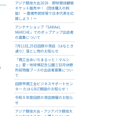
アジア競技大会2026 野球競技観戦
チケット販売中！（団体購入の斡
旋） ～豊橋市民球場で日本代表を応
援しよう！～
アンテナショップ「SAKAeL
MARCHE」でのポップアップ出店者
の募集について
7月11日,25日田原の夜店（はなとき
通り）落とし物のお知らせ
「商工会あいちまるッと！マルシ
ェ」愛・地球博記念公園三日月休憩
る
所前物販ブースの出店者募集につい
て
田原市商工会ビジネスサポートセン
ター たはらBIZ開設のお知らせ！
令和８年度田原の夜店開催のお知ら
せ
アジア競技大会・アジアパラ競技大