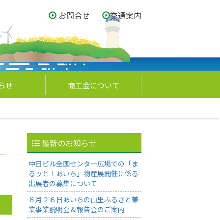
お問合せ
交通案内
らせ
商工会について
最新のお知らせ
中日ビル全国センター広場での「ま
るッと！あいち」物産展開催に係る
出展者の募集について
８月２６日あいちの山里ふるさと兼
業事業説明会＆報告会のご案内