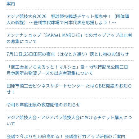
案内
アジア競技大会2026 野球競技観戦チケット販売中！（団体購
入の斡旋） ～豊橋市民球場で日本代表を応援しよう！～
アンテナショップ「SAKAeL MARCHE」でのポップアップ出店者
の募集について
7月11日,25日田原の夜店（はなとき通り）落とし物のお知らせ
「商工会あいちまるッと！マルシェ」愛・地球博記念公園三日
月休憩所前物販ブースの出店者募集について
田原市商工会ビジネスサポートセンター たはらBIZ開設のお知ら
せ！
令和８年度田原の夜店開催のお知らせ
アジア競技大会・アジアパラ競技大会におけるチケット購入につ
いて
会議で今よりも10倍高める！ 会議進行力アップ研修のご案内