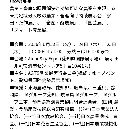
show)◆◆
農業・畜産の課題解決と持続可能な農業を実現する
東海地域最大級の農業・畜産向け商談展示会「水
田・畑作展」、「畜産・酪農展」、「園芸展」、
「スマート農業展」
■会期：2026年6月23日（火）、24日（水）、25日
（木） 10：00～17：00 最終日は16：00まで
■会場：Aichi Sky Expo (愛知県国際展示場) 展示ホ
ールA(常滑市セントレア5丁目10番1号)
■主催：AGTS農業展実行委員会(構成：㈱イノベン
ト、愛知県国際会議展示場㈱)
■後援：東海農政局、愛知県、岐阜県、三重県、静
岡県、JAグループ愛知、岐阜県JAグループ、JAグル
ープ三重、静岡県経済農業協同組合連合会、(国研)農
業・食品産業技術総合研究機構、(公社)日本農業法人
協会、(一社)日本食鳥協会、(一社)日本農業機械工業
会、(一社)日本花き生産協会、(一社)日本農業機械化