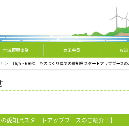
地域振興事業
商工会員
お知
せ
>
【6/5・6開催 ものづくり博での愛知県スタートアップブースの
せ
博での愛知県スタートアップブースのご紹介！】