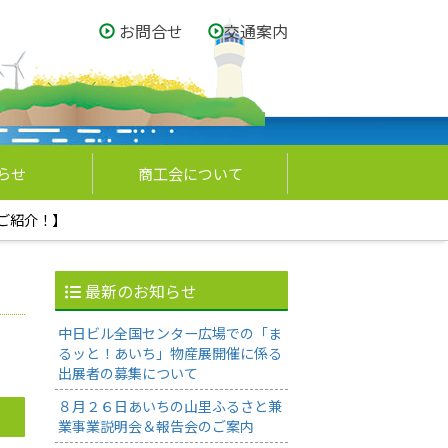
お問合せ
交通案内
らせ
商工会について
ご紹介！】
最新のお知らせ
中日ビル全国センター広場での「ま
るッと！あいち」物産展開催に係る
出展者の募集について
８月２６日あいちの山里ふるさと兼
業事業説明会＆報告会のご案内