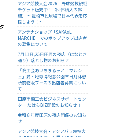
アジア競技大会2026 野球競技観戦
チケット販売中！（団体購入の斡
旋） ～豊橋市民球場で日本代表を応
援しよう！～
タ
アンテナショップ「SAKAeL
MARCHE」でのポップアップ出店者
の募集について
7月11日,25日田原の夜店（はなとき
通り）落とし物のお知らせ
「商工会あいちまるッと！マルシ
ェ」愛・地球博記念公園三日月休憩
所前物販ブースの出店者募集につい
て
田原市商工会ビジネスサポートセン
ター たはらBIZ開設のお知らせ！
令和８年度田原の夜店開催のお知ら
せ
アジア競技大会・アジアパラ競技大