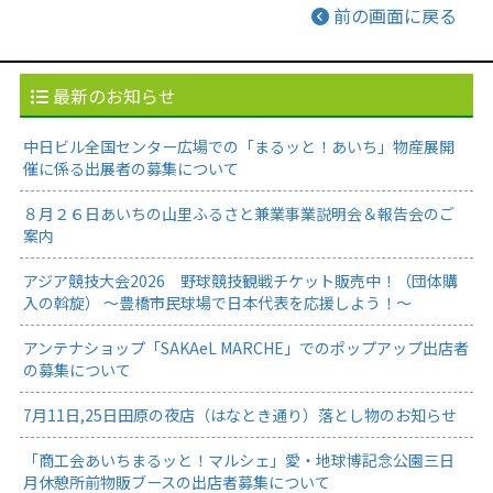
前の画面に戻る
最新のお知らせ
中日ビル全国センター広場での「まるッと！あいち」物産展開
催に係る出展者の募集について
８月２６日あいちの山里ふるさと兼業事業説明会＆報告会のご
案内
アジア競技大会2026 野球競技観戦チケット販売中！（団体購
入の斡旋） ～豊橋市民球場で日本代表を応援しよう！～
アンテナショップ「SAKAeL MARCHE」でのポップアップ出店者
の募集について
7月11日,25日田原の夜店（はなとき通り）落とし物のお知らせ
「商工会あいちまるッと！マルシェ」愛・地球博記念公園三日
月休憩所前物販ブースの出店者募集について